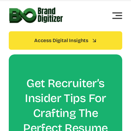
Skip
to
content
Access Digital Insights
Get Recruiter’s
Insider Tips For
Crafting The
Perfect Resume